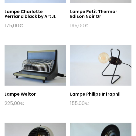
Lampe Charlotte
Lampe Petit Thermor
Perriand black by ArtJL
Edison Noir Or
175,00
€
195,00
€
Lampe Weltor
Lampe Philips Infraphil
225,00
€
155,00
€