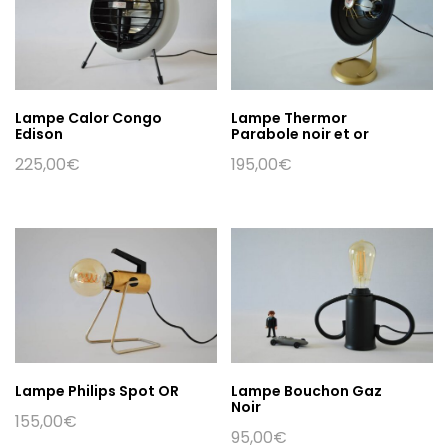
Lampe Thermor
Lampe Calor Congo
Parabole noir et or
Edison
195,00
€
225,00
€
Lampe Philips Spot OR
Lampe Bouchon Gaz
Noir
155,00
€
95,00
€