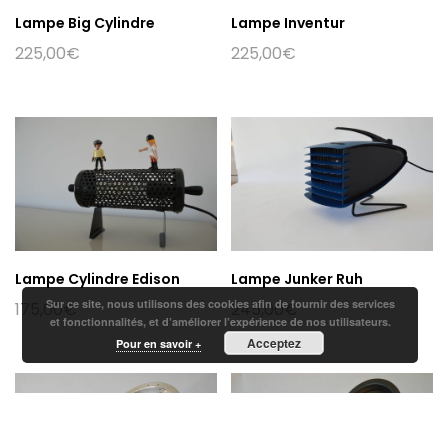
Lampe Big Cylindre
Lampe Inventur
225,00
€
225,00
€
Lampe Cylindre Edison
Lampe Junker Ruh
Sur ce site, nous utilisons des cookies afin de fournir des services
175,00
€
245,00
€
et fonctionnalités, et d’améliorer l’expérience de nos utilisateurs.
Acceptez
Pour en savoir +