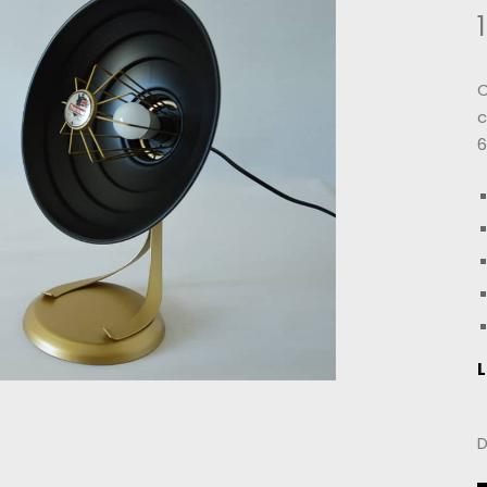
C
c
6
L
D