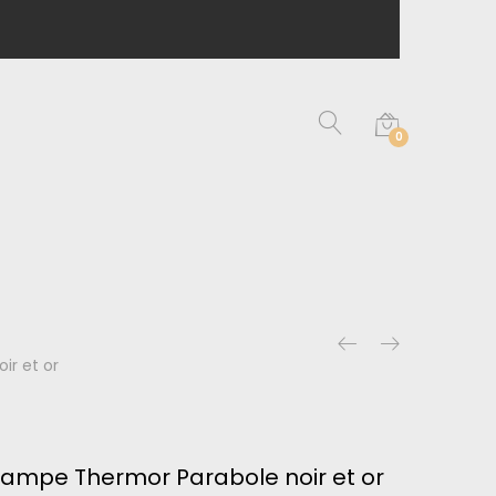
0
ir et or
Lampe Thermor Parabole noir et or