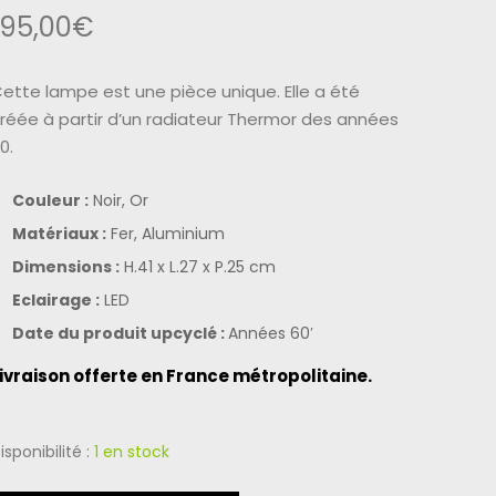
195,00
€
ette lampe est une pièce unique. Elle a été
réée à partir d’un radiateur
Thermor des années
0.
Couleur :
Noir, Or
Matériaux :
Fer, Aluminium
Dimensions :
H.41 x L.27 x P.25 cm
Eclairage :
LED
Date du produit upcyclé :
Années 60′
ivraison offerte en France métropolitaine.
isponibilité :
1 en stock