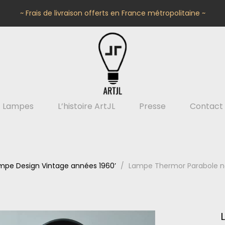
~ Frais de livraison offerts en France métropolitaine ~
Lampes
L’histoire ArtJL
Presse
Contact
mpe Design Vintage années 1960’
Lampe Thermor Parabole no