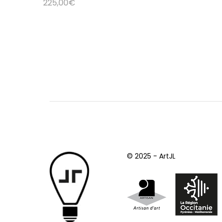
225,00
€
© 2025 - ArtJL