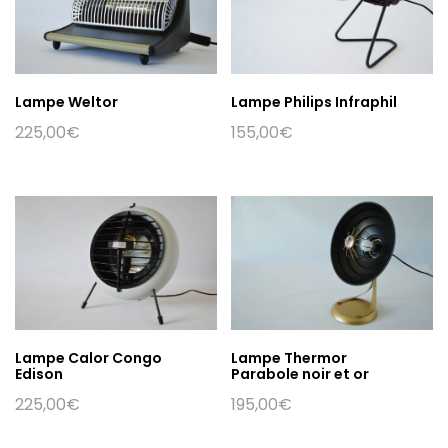
Lampe Weltor
Lampe Philips Infraphil
225,00
€
155,00
€
Lampe Thermor
Lampe Calor Congo
Parabole noir et or
Edison
195,00
€
225,00
€