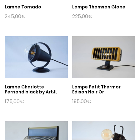
Lampe Tornado
Lampe Thomson Globe
245,00
€
225,00
€
Lampe Charlotte
Lampe Petit Thermor
Perriand black by ArtJL
Edison Noir Or
175,00
€
195,00
€