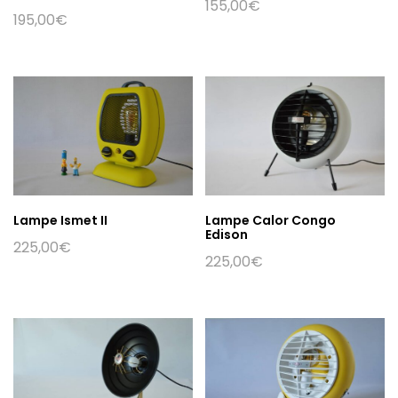
155,00
€
195,00
€
Lampe Ismet II
Lampe Calor Congo
Edison
225,00
€
225,00
€