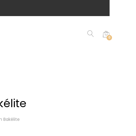
0
élite
 Bakélite