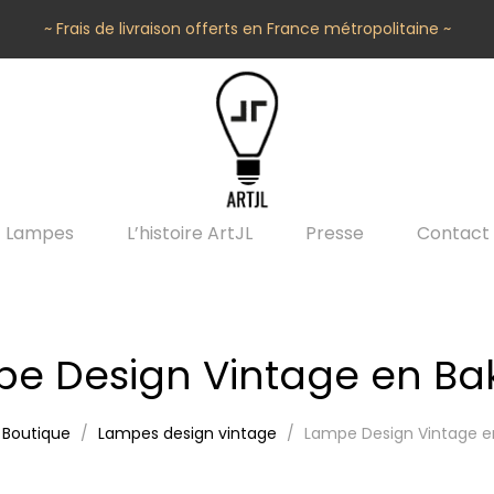
~ Frais de livraison offerts en France métropolitaine ~
Lampes
L’histoire ArtJL
Presse
Contact
e Design Vintage en Bak
Boutique
Lampes design vintage
Lampe Design Vintage en