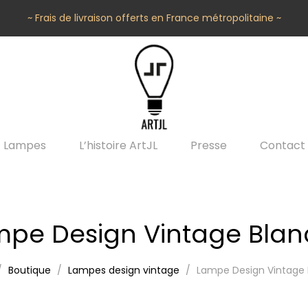
~ Frais de livraison offerts en France métropolitaine ~
Lampes
L’histoire ArtJL
Presse
Contact
pe Design Vintage Bla
Boutique
Lampes design vintage
Lampe Design Vintage