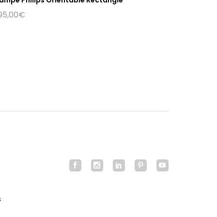
95,00
€
s