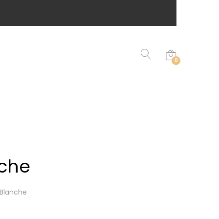
0
nche
 Blanche