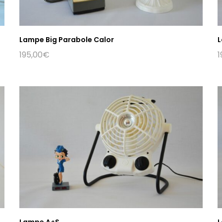
Lampe Big Parabole Calor
L
195,00
€
1
Lampe A+S
L