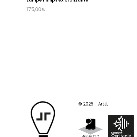
175,00
€
© 2025 - ArtJL