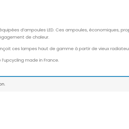
t équipées d’ampoules LED. Ces ampoules, économiques, prop
dégagement de chaleur.
onçoit ces lampes haut de gamme à partir de vieux radiateu
 l’upcycling made in France.
on.