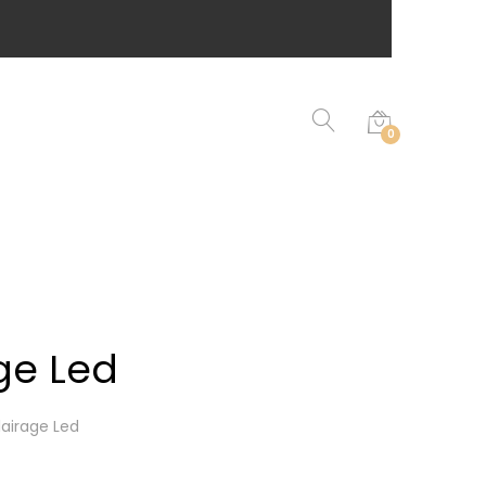
0
ge Led
airage Led