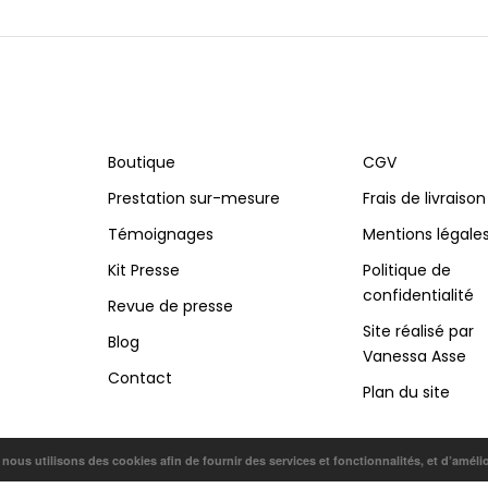
Boutique
CGV
Prestation sur-mesure
Frais de livraison
Témoignages
Mentions légale
Kit Presse
Politique de
confidentialité
Revue de presse
Site réalisé par
Blog
Vanessa Asse
Contact
Plan du site
, nous utilisons des cookies afin de fournir des services et fonctionnalités, et d’améli