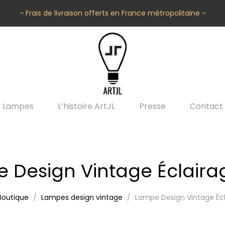
~ Frais de livraison offerts en France métropolitaine ~
Lampes
L’histoire ArtJL
Presse
Contact
 Design Vintage Éclaira
Boutique
Lampes design vintage
Lampe Design Vintage Écl