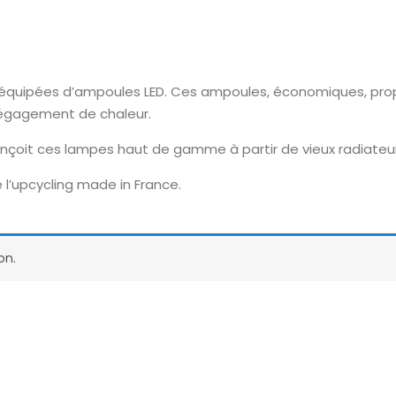
t équipées d’ampoules LED. Ces ampoules, économiques, prop
dégagement de chaleur.
onçoit ces lampes haut de gamme à partir de vieux radiateu
 l’upcycling made in France.
on.