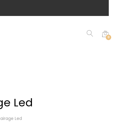
0
ge Led
airage Led