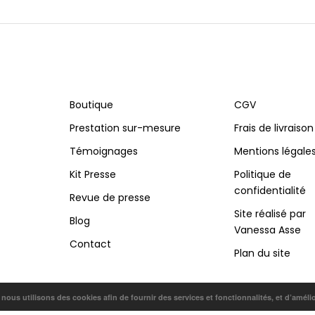
Boutique
CGV
Prestation sur-mesure
Frais de livraison
Témoignages
Mentions légale
Kit Presse
Politique de
confidentialité
Revue de presse
Site réalisé par
Blog
Vanessa Asse
Contact
Plan du site
, nous utilisons des cookies afin de fournir des services et fonctionnalités, et d’améli