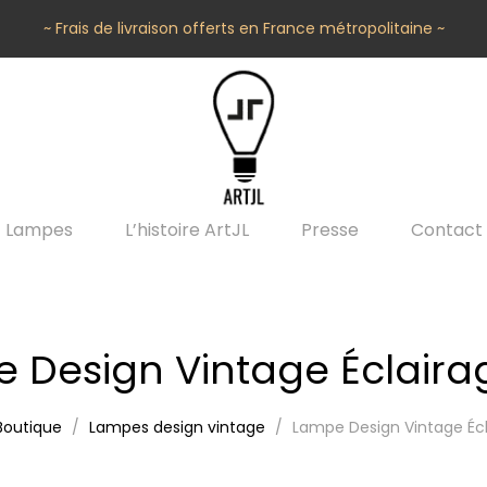
~ Frais de livraison offerts en France métropolitaine ~
Lampes
L’histoire ArtJL
Presse
Contact
 Design Vintage Éclaira
Boutique
Lampes design vintage
Lampe Design Vintage Écl