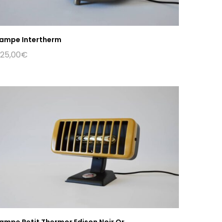
ampe Intertherm
25,00
€
ampe Petit Thermor Edison Noir Or