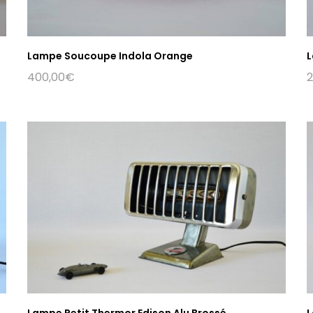
Lampe Soucoupe Indola Orange
L
400,00
€
2
Lampe Petit Thermor Edison Alu Brossé
L