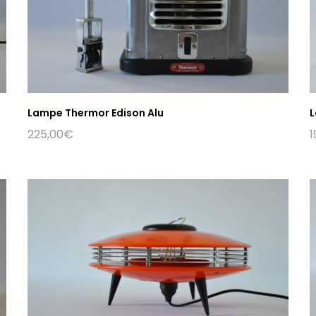
Lampe Thermor Edison Alu
L
225,00
€
1