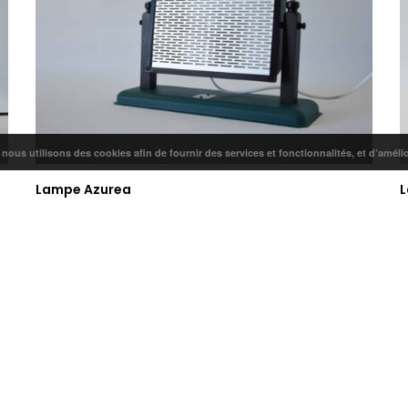
confidentialité
Revue de presse
Site réalisé par
Blog
Vanessa Asse
Contact
Plan du site
, nous utilisons des cookies afin de fournir des services et fonctionnalités, et d’améli
Lampe Azurea
L
225,00
€
2