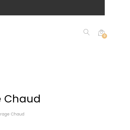
0
e Chaud
irage Chaud