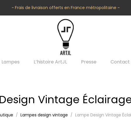
~ Frais de livraison offerts en France métropolitaine ~
Lampes
L’histoire ArtJL
Presse
Contact
Design Vintage Éclairag
utique
Lampes design vintage
Lampe Design Vintage Écla