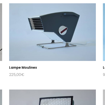
Lampe Moulinex
L
225,00
€
9
Boutique
CGV
Prestation sur-mesure
Frais de livraison
Témoignages
Mentions légale
Kit Presse
Politique de