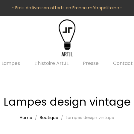
~ Frais de livraison offerts en France métropolitaine ~
Lampes
L’histoire ArtJL
Presse
Contact
Lampes design vintage
Home
Boutique
Lampes design vintage