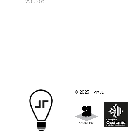
225,00
€
© 2025 - ArtJL