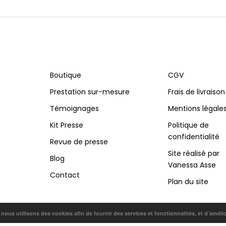
Boutique
CGV
Prestation sur-mesure
Frais de livraison
Témoignages
Mentions légale
Kit Presse
Politique de
confidentialité
Revue de presse
Site réalisé par
Blog
Vanessa Asse
Contact
Plan du site
, nous utilisons des cookies afin de fournir des services et fonctionnalités, et d’améli