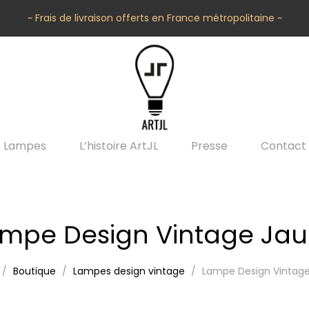
~ Frais de livraison offerts en France métropolitaine ~
Lampes
L’histoire ArtJL
Presse
Contact
mpe Design Vintage Ja
Boutique
Lampes design vintage
Lampe Design Vintag