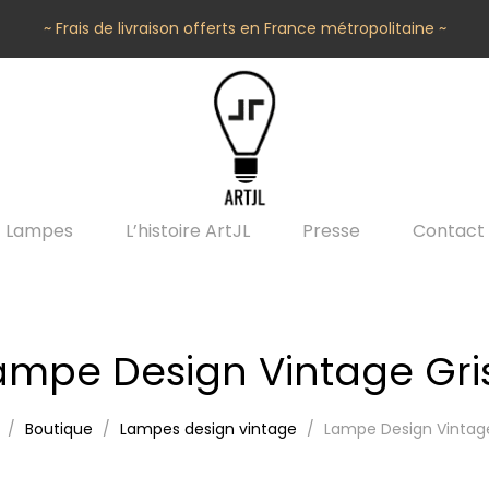
~ Frais de livraison offerts en France métropolitaine ~
Lampes
L’histoire ArtJL
Presse
Contact
ampe Design Vintage Gri
Boutique
Lampes design vintage
Lampe Design Vintage