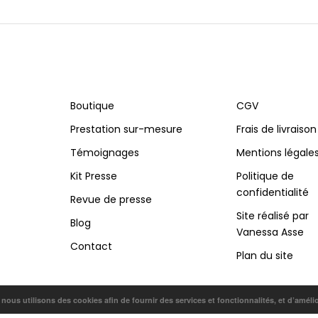
Boutique
CGV
Prestation sur-mesure
Frais de livraison
Témoignages
Mentions légale
Kit Presse
Politique de
confidentialité
Revue de presse
Site réalisé par
Blog
Vanessa Asse
Contact
Plan du site
, nous utilisons des cookies afin de fournir des services et fonctionnalités, et d’améli