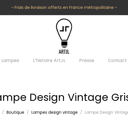
~ Frais de livraison offerts en France métropolitaine ~
Lampes
L’histoire ArtJL
Presse
Contact
ampe Design Vintage Gri
Boutique
Lampes design vintage
Lampe Design Vintage