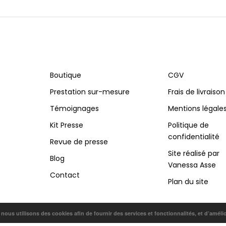
Boutique
CGV
Prestation sur-mesure
Frais de livraison
Témoignages
Mentions légale
Kit Presse
Politique de
confidentialité
Revue de presse
Site réalisé par
Blog
Vanessa Asse
Contact
Plan du site
, nous utilisons des cookies afin de fournir des services et fonctionnalités, et d’améli