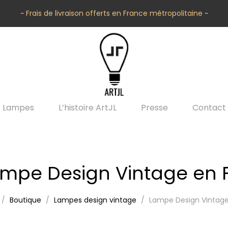
~ Frais de livraison offerts en France métropolitaine ~
Lampes
L’histoire ArtJL
Presse
Contact
mpe Design Vintage en 
Boutique
Lampes design vintage
Lampe Design Vintage