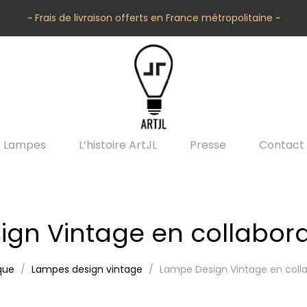
~ Frais de livraison offerts en France métropolitaine ~
Lampes
L’histoire ArtJL
Presse
Contact
gn Vintage en collaborat
que
Lampes design vintage
Lampe Design Vintage en colla