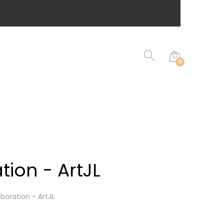
0
ion - ArtJL
boration - ArtJL