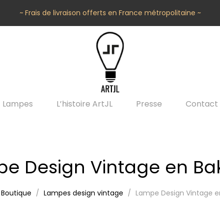
~ Frais de livraison offerts en France métropolitaine ~
Lampes
L’histoire ArtJL
Presse
Contact
e Design Vintage en Bak
Boutique
Lampes design vintage
Lampe Design Vintage en