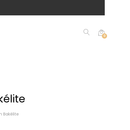
0
élite
 Bakélite