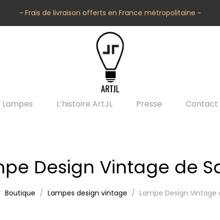
~ Frais de livraison offerts en France métropolitaine ~
Lampes
L’histoire ArtJL
Presse
Contact
pe Design Vintage de S
Boutique
Lampes design vintage
Lampe Design Vintage 