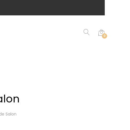
0
alon
de Salon