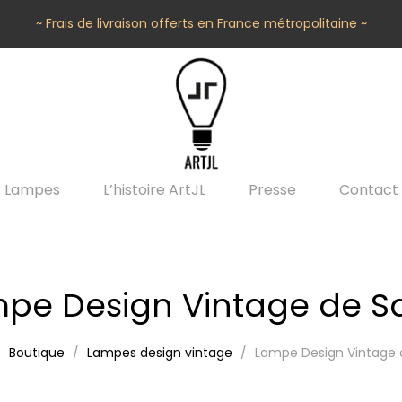
~ Frais de livraison offerts en France métropolitaine ~
Lampes
L’histoire ArtJL
Presse
Contact
pe Design Vintage de S
Boutique
Lampes design vintage
Lampe Design Vintage 