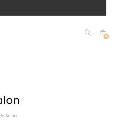
0
alon
de Salon