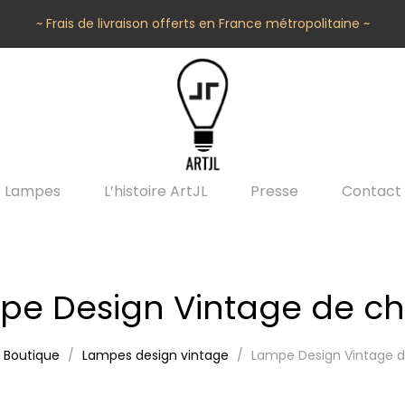
~ Frais de livraison offerts en France métropolitaine ~
Lampes
L’histoire ArtJL
Presse
Contact
pe Design Vintage de ch
Boutique
Lampes design vintage
Lampe Design Vintage 