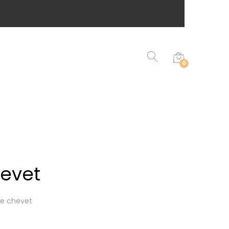
0
evet
de chevet