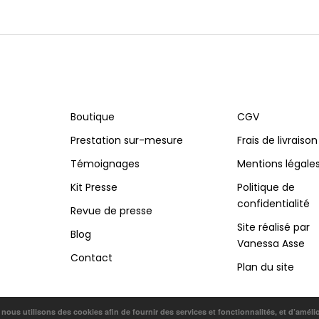
Boutique
CGV
Prestation sur-mesure
Frais de livraison
Témoignages
Mentions légale
Kit Presse
Politique de
confidentialité
Revue de presse
Site réalisé par
Blog
Vanessa Asse
Contact
Plan du site
, nous utilisons des cookies afin de fournir des services et fonctionnalités, et d’améli