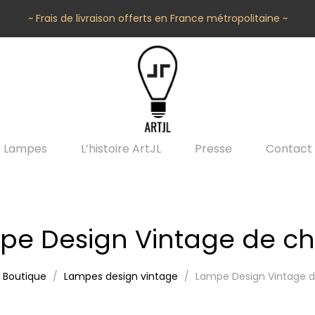
~ Frais de livraison offerts en France métropolitaine ~
Lampes
L’histoire ArtJL
Presse
Contact
pe Design Vintage de ch
Boutique
Lampes design vintage
Lampe Design Vintage 