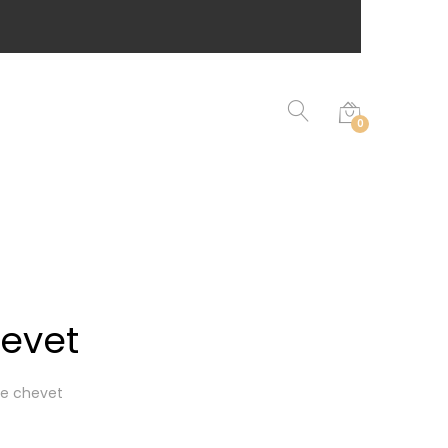
0
evet
de chevet