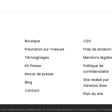
Boutique
CGV
Prestation sur-mesure
Frais de livraison
Témoignages
Mentions légale
Kit Presse
Politique de
confidentialité
Revue de presse
Site réalisé par
Blog
Vanessa Asse
Contact
Plan du site
, nous utilisons des cookies afin de fournir des services et fonctionnalités, et d’améli