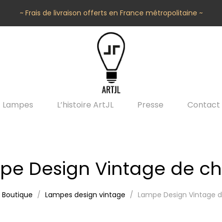
~ Frais de livraison offerts en France métropolitaine ~
Lampes
L’histoire ArtJL
Presse
Contact
pe Design Vintage de ch
Boutique
Lampes design vintage
Lampe Design Vintage 