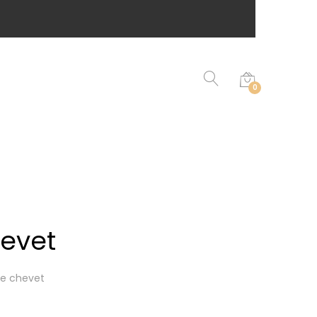
0
evet
de chevet