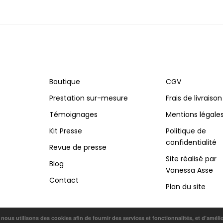
Boutique
CGV
Prestation sur-mesure
Frais de livraison
Témoignages
Mentions légale
Kit Presse
Politique de
confidentialité
Revue de presse
Site réalisé par
Blog
Vanessa Asse
Contact
Plan du site
, nous utilisons des cookies afin de fournir des services et fonctionnalités, et d’améli