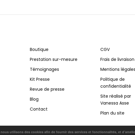
Boutique
CGV
Prestation sur-mesure
Frais de livraison
Témoignages
Mentions légale
Kit Presse
Politique de
confidentialité
Revue de presse
Site réalisé par
Blog
Vanessa Asse
Contact
Plan du site
, nous utilisons des cookies afin de fournir des services et fonctionnalités, et d’améli