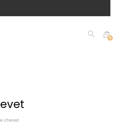
0
evet
de chevet