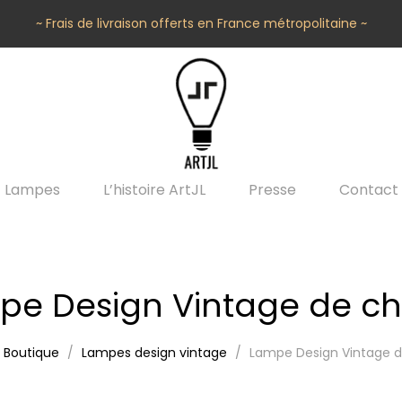
~ Frais de livraison offerts en France métropolitaine ~
Lampes
L’histoire ArtJL
Presse
Contact
pe Design Vintage de ch
Boutique
Lampes design vintage
Lampe Design Vintage 