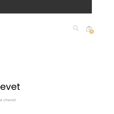
0
evet
de chevet