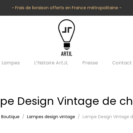
~ Frais de livraison offerts en France métropolitaine ~
Lampes
L’histoire ArtJL
Presse
Contact
pe Design Vintage de ch
Boutique
Lampes design vintage
Lampe Design Vintage 