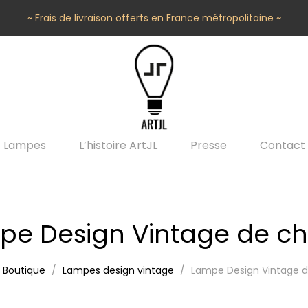
~ Frais de livraison offerts en France métropolitaine ~
Lampes
L’histoire ArtJL
Presse
Contact
pe Design Vintage de ch
Boutique
Lampes design vintage
Lampe Design Vintage 