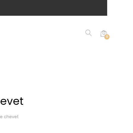
0
evet
de chevet