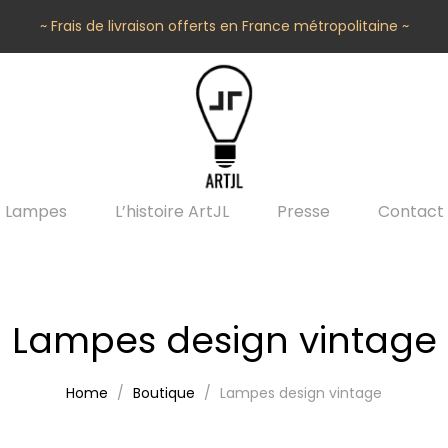
~ Frais de livraison offerts en France métropolitaine ~
Lampes
L’histoire ArtJL
Presse
Contact
Lampes design vintage
Home
Boutique
Lampes design vintage