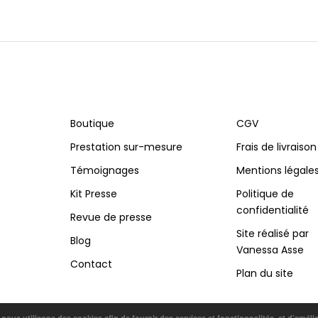
Boutique
CGV
Prestation sur-mesure
Frais de livraison
Témoignages
Mentions légale
Kit Presse
Politique de
confidentialité
Revue de presse
Site réalisé par
Blog
Vanessa Asse
Contact
Plan du site
, nous utilisons des cookies afin de fournir des services et fonctionnalités, et d’améli