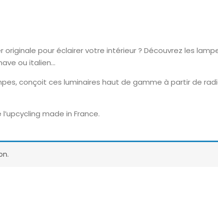
riginale pour éclairer votre intérieur ? Découvrez les lampes
inave ou italien…
pes, conçoit ces luminaires haut de gamme à partir de radi
 l’upcycling made in France.
on.