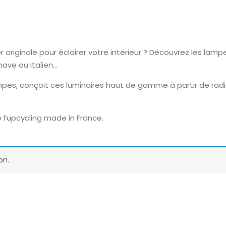
riginale pour éclairer votre intérieur ? Découvrez les lampes
inave ou italien…
pes, conçoit ces luminaires haut de gamme à partir de radi
 l’upcycling made in France.
on.