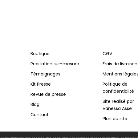
Boutique
CGV
Prestation sur-mesure
Frais de livraison
Témoignages
Mentions légale
Kit Presse
Politique de
confidentialité
Revue de presse
Site réalisé par
Blog
Vanessa Asse
Contact
Plan du site
, nous utilisons des cookies afin de fournir des services et fonctionnalités, et d’améli