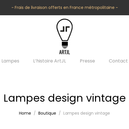
~ Frais de livraison offerts en France métropolitaine ~
Lampes
L’histoire ArtJL
Presse
Contact
Lampes design vintage
Home
Boutique
Lampes design vintage