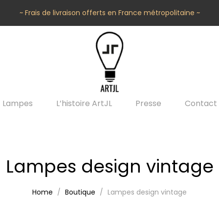
~ Frais de livraison offerts en France métropolitaine ~
Lampes
L’histoire ArtJL
Presse
Contact
Lampes design vintage
Home
Boutique
Lampes design vintage