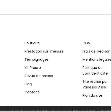
Boutique
CGV
Prestation sur-mesure
Frais de livraison
Témoignages
Mentions légale
Kit Presse
Politique de
confidentialité
Revue de presse
Site réalisé par
Blog
Vanessa Asse
Contact
Plan du site
, nous utilisons des cookies afin de fournir des services et fonctionnalités, et d’améli