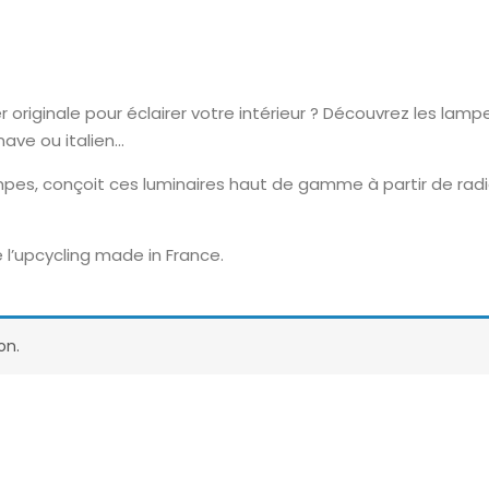
riginale pour éclairer votre intérieur ? Découvrez les lampes
inave ou italien…
pes, conçoit ces luminaires haut de gamme à partir de radi
 l’upcycling made in France.
on.