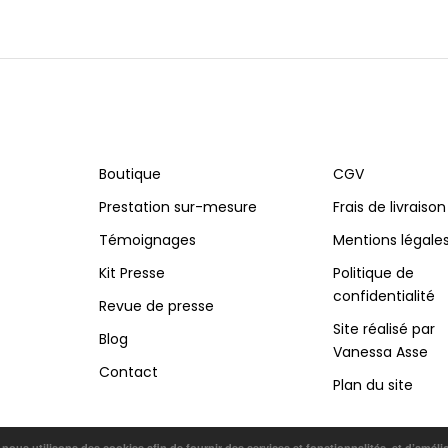
Boutique
CGV
Prestation sur-mesure
Frais de livraison
Témoignages
Mentions légale
Kit Presse
Politique de
confidentialité
Revue de presse
Site réalisé par
Blog
Vanessa Asse
Contact
Plan du site
, nous utilisons des cookies afin de fournir des services et fonctionnalités, et d’améli