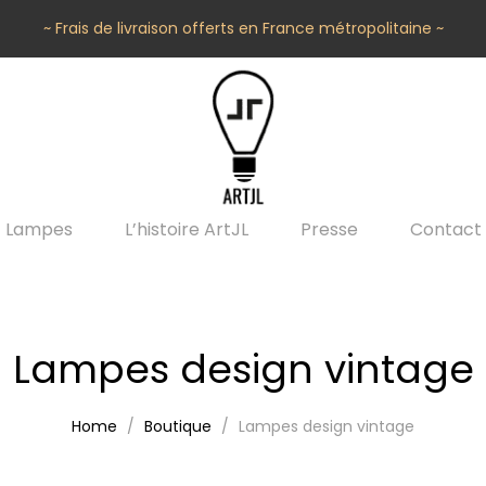
~ Frais de livraison offerts en France métropolitaine ~
Lampes
L’histoire ArtJL
Presse
Contact
Lampes design vintage
Home
Boutique
Lampes design vintage