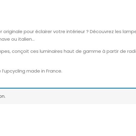
riginale pour éclairer votre intérieur ? Découvrez les lampes
inave ou italien…
pes, conçoit ces luminaires haut de gamme à partir de radi
 l’upcycling made in France.
on.