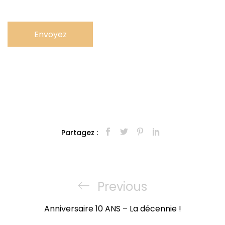
Partagez :
Navigation
de
Previous
Previous
l’article
Post
Anniversaire 10 ANS – La décennie !