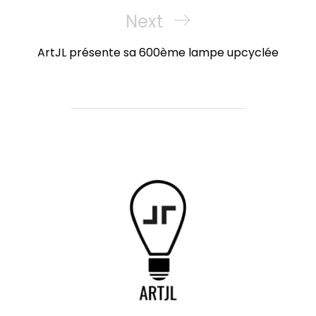
Next
Next
Post
ArtJL présente sa 600ème lampe upcyclée