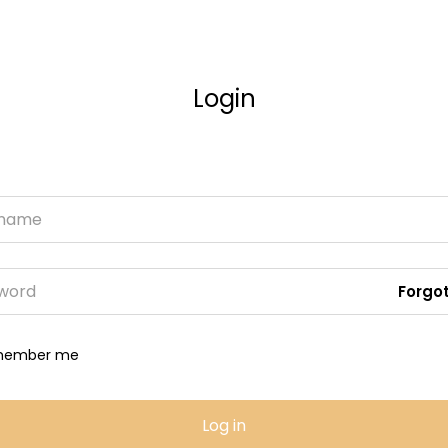
Login
Forgo
member me
Log in