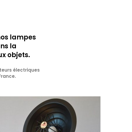
 nos lampes
ns la
x objets.
teurs électriques
France.