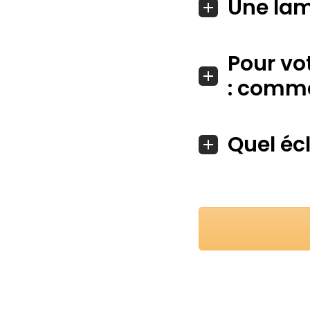
Une lam
Pour vo
: comme
Quel éc