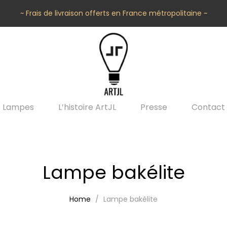
~ Frais de livraison offerts en France métropolitaine ~
Lampes
L’histoire ArtJL
Presse
Contact
Lampe bakélite
Home
Lampe bakélite