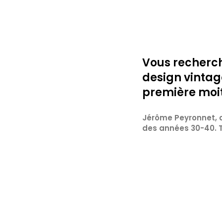
Vous recherch
design vintage
première moiti
Jérôme Peyronnet, a
des années 30-40. T