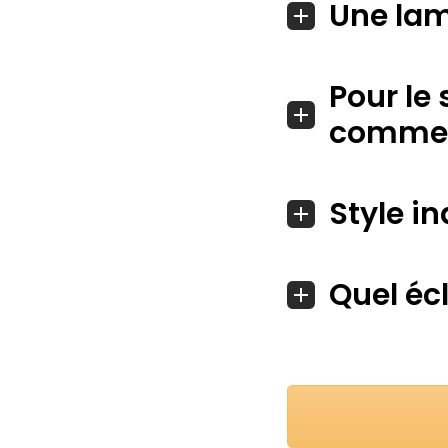
Une lam
Pour le 
comment
Style in
Quel éc