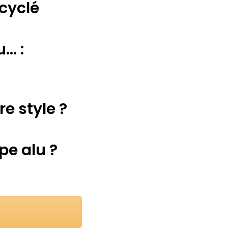
ecyclé
.. :
re style ?
pe alu ?