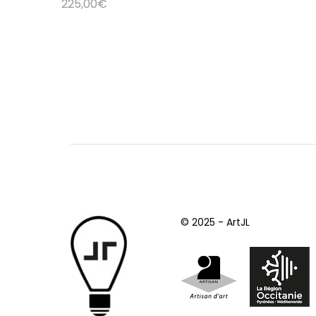
225,00
€
© 2025 - ArtJL