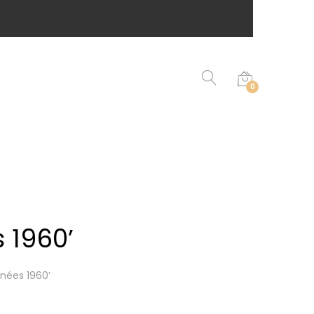
0
 1960’
nées 1960’