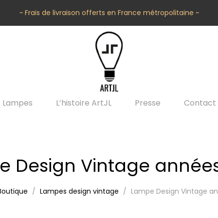
~ Frais de livraison offerts en France métropolitaine ~
Lampes
L’histoire ArtJL
Presse
Contact
 Design Vintage années
Boutique
Lampes design vintage
Lampe Design Vintage an