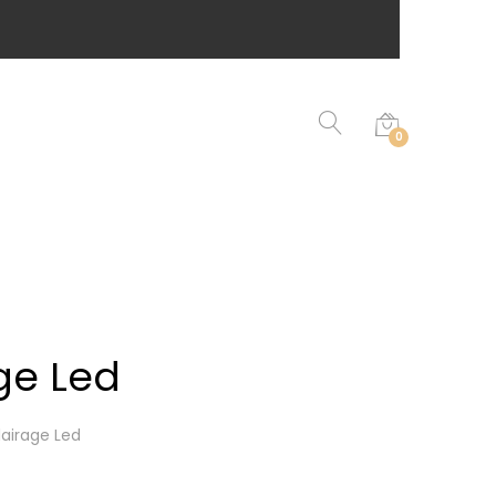
0
ge Led
airage Led