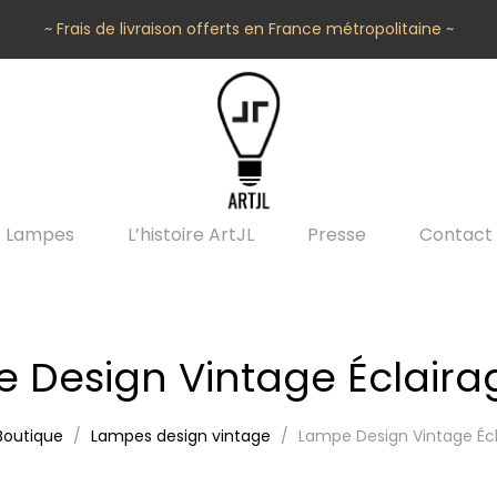
~ Frais de livraison offerts en France métropolitaine ~
Lampes
L’histoire ArtJL
Presse
Contact
 Design Vintage Éclaira
Boutique
Lampes design vintage
Lampe Design Vintage Écl