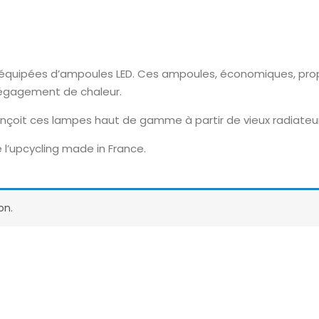
t équipées d’ampoules LED. Ces ampoules, économiques, prop
dégagement de chaleur.
onçoit ces lampes haut de gamme à partir de vieux radiateu
 l’upcycling made in France.
on.