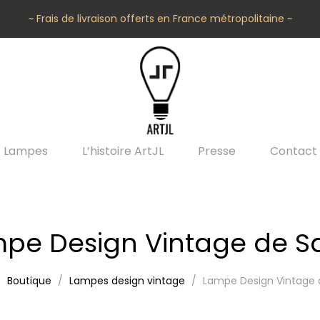
~ Frais de livraison offerts en France métropolitaine ~
Lampes
L’histoire ArtJL
Presse
Contact
pe Design Vintage de S
Boutique
Lampes design vintage
Lampe Design Vintage 