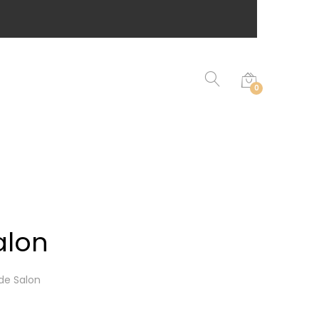
0
alon
de Salon