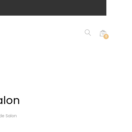
0
alon
de Salon