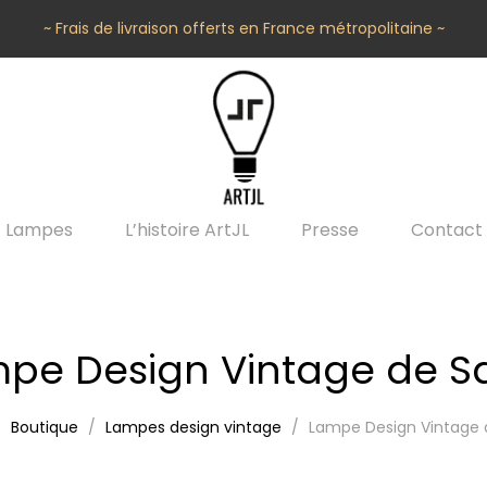
~ Frais de livraison offerts en France métropolitaine ~
Lampes
L’histoire ArtJL
Presse
Contact
pe Design Vintage de S
Boutique
Lampes design vintage
Lampe Design Vintage 