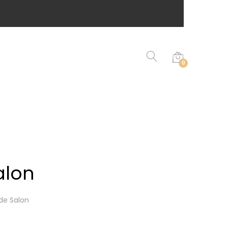
0
alon
de Salon