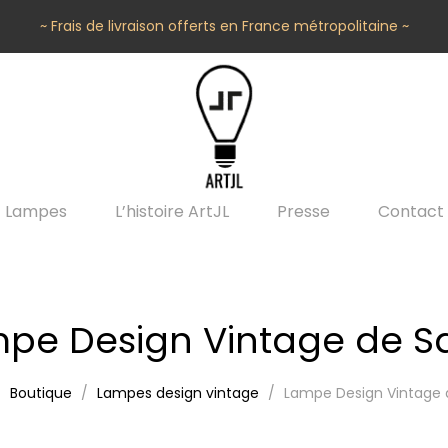
~ Frais de livraison offerts en France métropolitaine ~
Lampes
L’histoire ArtJL
Presse
Contact
pe Design Vintage de S
Boutique
Lampes design vintage
Lampe Design Vintage 