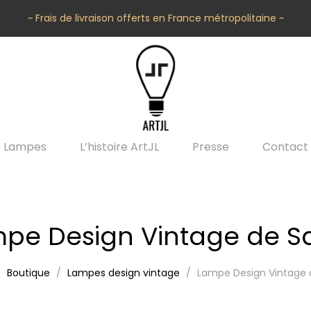
~ Frais de livraison offerts en France métropolitaine ~
Lampes
L’histoire ArtJL
Presse
Contact
pe Design Vintage de S
Boutique
Lampes design vintage
Lampe Design Vintage 