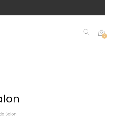
0
alon
de Salon