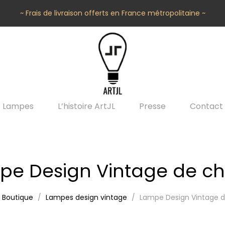
~ Frais de livraison offerts en France métropolitaine ~
Lampes
L’histoire ArtJL
Presse
Contact
pe Design Vintage de ch
Boutique
Lampes design vintage
Lampe Design Vintage 