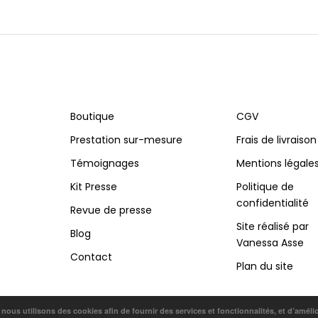
Boutique
CGV
Prestation sur-mesure
Frais de livraison
Témoignages
Mentions légale
Kit Presse
Politique de
confidentialité
Revue de presse
Site réalisé par
Blog
Vanessa Asse
Contact
Plan du site
, nous utilisons des cookies afin de fournir des services et fonctionnalités, et d’améli