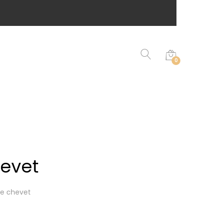
0
evet
de chevet