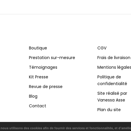
Boutique
CGV
Prestation sur-mesure
Frais de livraison
Témoignages
Mentions légale
Kit Presse
Politique de
confidentialité
Revue de presse
Site réalisé par
Blog
Vanessa Asse
Contact
Plan du site
, nous utilisons des cookies afin de fournir des services et fonctionnalités, et d’améli