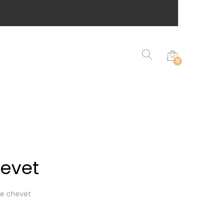
0
evet
de chevet