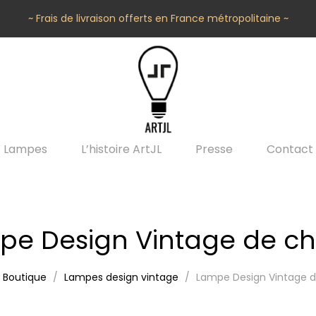
~ Frais de livraison offerts en France métropolitaine ~
Lampes
L’histoire ArtJL
Presse
Contact
pe Design Vintage de ch
Boutique
Lampes design vintage
Lampe Design Vintage 