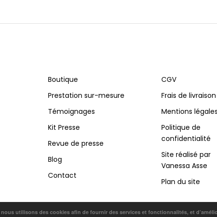
Boutique
CGV
Prestation sur-mesure
Frais de livraison
Témoignages
Mentions légale
Kit Presse
Politique de
confidentialité
Revue de presse
Site réalisé par
Blog
Vanessa Asse
Contact
Plan du site
, nous utilisons des cookies afin de fournir des services et fonctionnalités, et d’améli