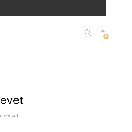
0
evet
de chevet