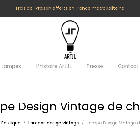
~ Frais de livraison offerts en France métropolitaine ~
Lampes
L’histoire ArtJL
Presse
Contact
pe Design Vintage de ch
Boutique
Lampes design vintage
Lampe Design Vintage 