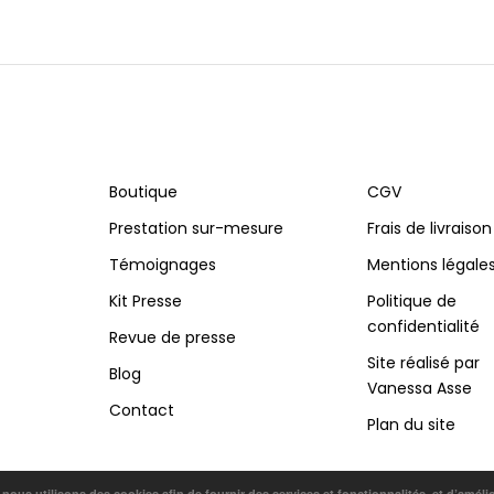
Boutique
CGV
Prestation sur-mesure
Frais de livraison
Témoignages
Mentions légale
Kit Presse
Politique de
confidentialité
Revue de presse
Site réalisé par
Blog
Vanessa Asse
Contact
Plan du site
, nous utilisons des cookies afin de fournir des services et fonctionnalités, et d’améli