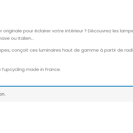
riginale pour éclairer votre intérieur ? Découvrez les lampes
inave ou italien…
pes, conçoit ces luminaires haut de gamme à partir de radi
 l’upcycling made in France.
on.