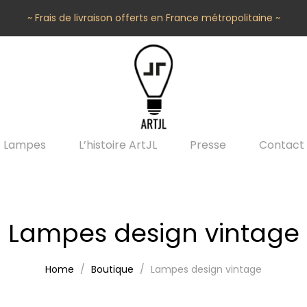
~ Frais de livraison offerts en France métropolitaine ~
Lampes
L’histoire ArtJL
Presse
Contact
Lampes design vintage
Home
Boutique
Lampes design vintage