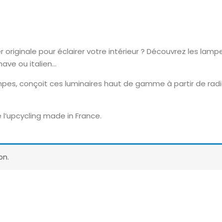
riginale pour éclairer votre intérieur ? Découvrez les lampes
inave ou italien…
pes, conçoit ces luminaires haut de gamme à partir de radi
 l’upcycling made in France.
on.