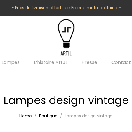
~ Frais de livraison offerts en France métropolitaine ~
Lampes
L’histoire ArtJL
Presse
Contact
Lampes design vintage
Home
Boutique
Lampes design vintage