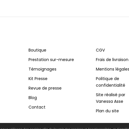
Boutique
CGV
Prestation sur-mesure
Frais de livraison
Témoignages
Mentions légale
Kit Presse
Politique de
confidentialité
Revue de presse
Site réalisé par
Blog
Vanessa Asse
Contact
Plan du site
, nous utilisons des cookies afin de fournir des services et fonctionnalités, et d’améli