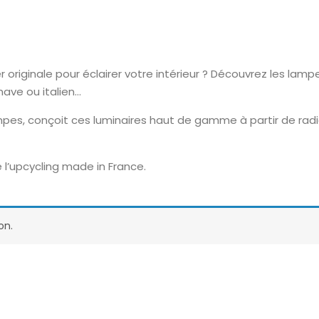
riginale pour éclairer votre intérieur ? Découvrez les lampes
inave ou italien…
pes, conçoit ces luminaires haut de gamme à partir de radi
 l’upcycling made in France.
on.