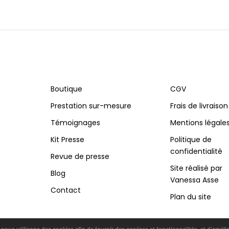
Boutique
CGV
Prestation sur-mesure
Frais de livraison
Témoignages
Mentions légale
Kit Presse
Politique de
confidentialité
Revue de presse
Site réalisé par
Blog
Vanessa Asse
Contact
Plan du site
, nous utilisons des cookies afin de fournir des services et fonctionnalités, et d’améli