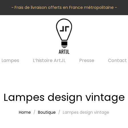
~ Frais de livraison offerts en France métropolitaine ~
Lampes
L’histoire ArtJL
Presse
Contact
Lampes design vintage
Home
Boutique
Lampes design vintage